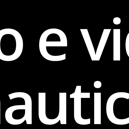
o e v
auti