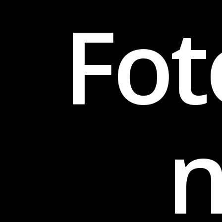
Fot
n