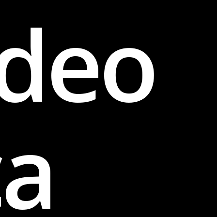
ideo
ca