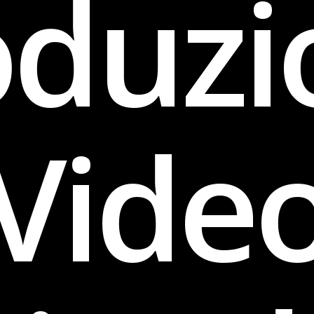
oduzi
Vide