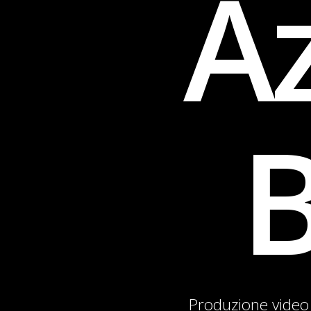
Az
B
Produzione video 