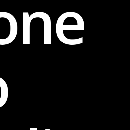
one
o