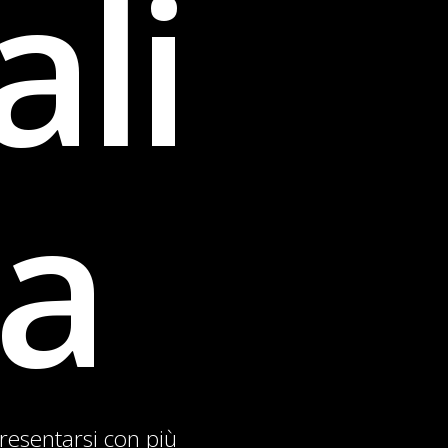
ali
ia
resentarsi con più