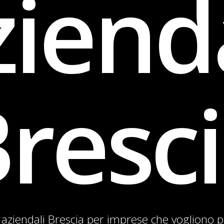
iend
resc
aziendali Brescia per imprese che vogliono p