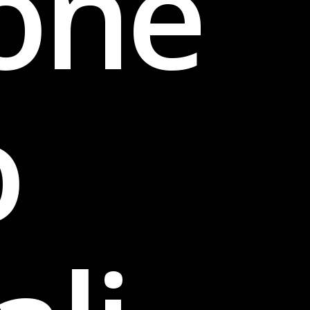
one
o