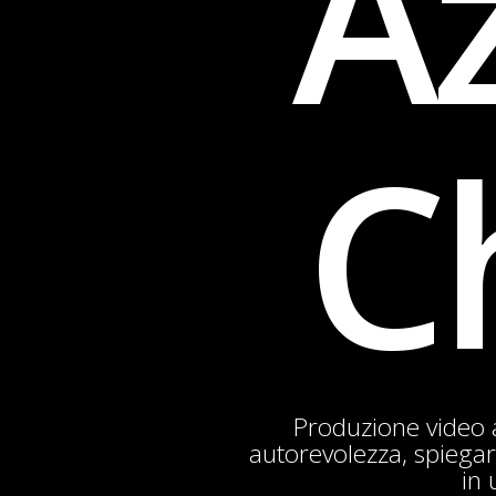
Az
C
Produzione video 
autorevolezza, spiega
in 