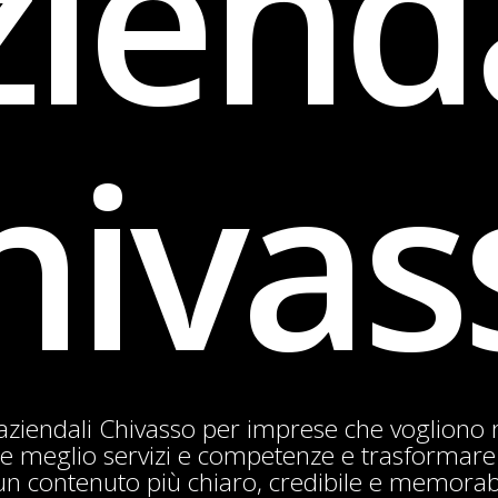
iend
hivas
aziendali Chivasso per imprese che vogliono r
re meglio servizi e competenze e trasformar
un contenuto più chiaro, credibile e memorab