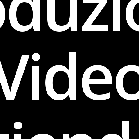
oduzi
Vide