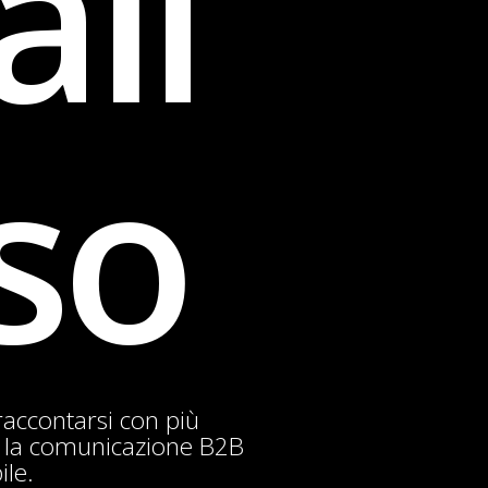
ali
so
accontarsi con più
e la comunicazione B2B
ile.