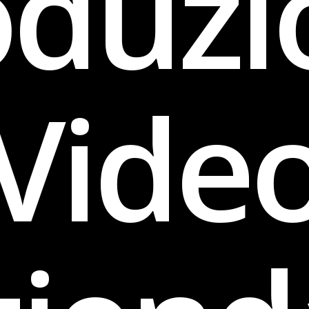
oduzi
Vide