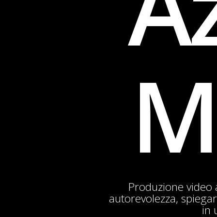
Az
M
Produzione video 
autorevolezza, spiega
in 