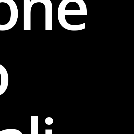
one
o