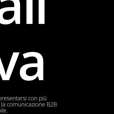
ali
va
resentarsi con più
e la comunicazione B2B
ile.